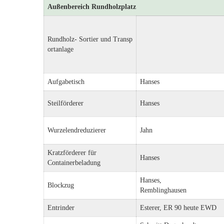
Außenbereich Rundholzplatz
Rundholz- Sortier und Transp
ortanlage
Aufgabetisch
Hanses
Steilförderer
Hanses
Wurzelendreduzierer
Jahn
Kratzförderer für
Hanses
Containerbeladung
Hanses,
Blockzug
Remblinghausen
Entrinder
Esterer, ER 90 heute EWD