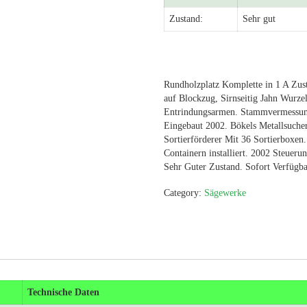
Zustand:
Sehr gut
Rundholzplatz Komplette in 1 A Zust
auf Blockzug, Sirnseitig Jahn Wurze
Entrindungsarmen. Stammvermessun
Eingebaut 2002. Bökels Metallsuche
Sortierförderer Mit 36 Sortierboxe
Containern installiert. 2002 Steueru
Sehr Guter Zustand. Sofort Verfügba
Category:
Sägewerke
Technische Daten