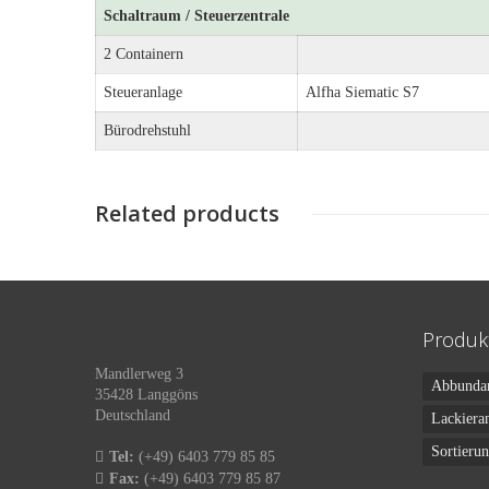
Schaltraum / Steuerzentrale
2 Containern
Steueranlage
Alfha Siematic S7
Bürodrehstuhl
Related products
Produk
Mandlerweg 3
Abbunda
35428 Langgöns
Deutschland
Lackiera
Sortieru
Tel:
(+49) 6403 779 85 85
Fax:
(+49) 6403 779 85 87