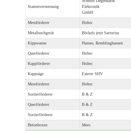
Schmitt Degenhardt
Stammvermessung
Elektronik
GmbH
Messförderer
Holtec
Metallsuchgerät
Böckels jetzt Sartorius
Kippwanne
Hanses, Remblinghausen
Querförderer
Holtec
Kappförderer
Holtec
Kappsäge
Esterer SHV
Messförderer
Holtec
Sortierförderer
B & Z
Querförderer
B & Z
Sortierförderer
B & Z
Betonboxen
Mees