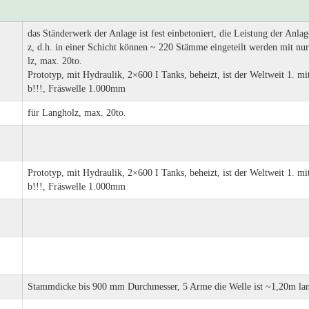
das Ständerwerk der Anlage ist fest einbetoniert, die Leistung der Anl
z, d.h. in einer Schicht können ~ 220 Stämme eingeteilt werden mit nur
lz, max. 20to.
Prototyp, mit Hydraulik, 2×600 I Tanks, beheizt, ist der Weltweit 1. m
b!!!, Fräswelle 1.000mm
für Langholz, max. 20to.
Prototyp, mit Hydraulik, 2×600 I Tanks, beheizt, ist der Weltweit 1. m
b!!!, Fräswelle 1.000mm
Stammdicke bis 900 mm Durchmesser, 5 Arme die Welle ist ~1,20m la