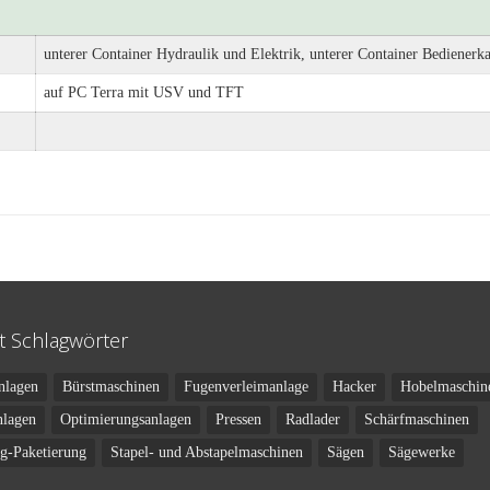
unterer Container Hydraulik und Elektrik, unterer Container Bedienerka
auf PC Terra mit USV und TFT
t Schlagwörter
nlagen
Bürstmaschinen
Fugenverleimanlage
Hacker
Hobelmaschin
nlagen
Optimierungsanlagen
Pressen
Radlader
Schärfmaschinen
ng-Paketierung
Stapel- und Abstapelmaschinen
Sägen
Sägewerke