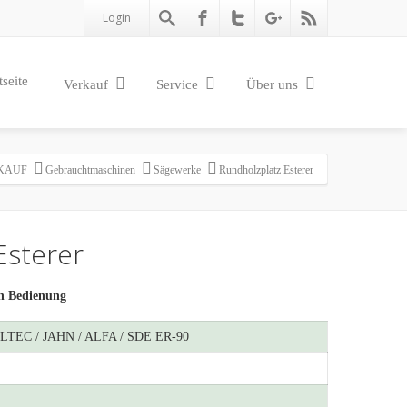
Login
tseite
Verkauf
Service
Über uns
KAUF
Gebrauchtmaschinen
Sägewerke
Rundholzplatz Esterer
Esterer
n Bedienung
TEC / JAHN / ALFA / SDE ER-90