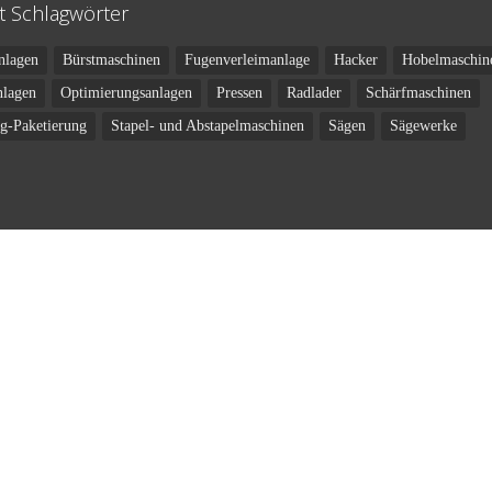
t Schlagwörter
nlagen
Bürstmaschinen
Fugenverleimanlage
Hacker
Hobelmaschin
nlagen
Optimierungsanlagen
Pressen
Radlader
Schärfmaschinen
ng-Paketierung
Stapel- und Abstapelmaschinen
Sägen
Sägewerke