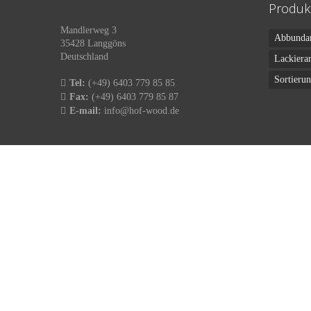
Produk
Mandlerweg 3
Abbunda
35428 Langgöns
Deutschland
Lackiera
Sortieru
Tel:
(+49) 6403 779 85 85
Fax:
(+49) 6403 779 85 87
E-mail:
info@hof-wood.de