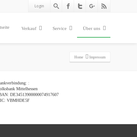
Login
tseite
Verkauf
Service
Über uns
Home
Impressum
ankverbindung: :
olksbank Mittelhessen
BAN: DE34513900000074917607
IC: VBMHDE5F