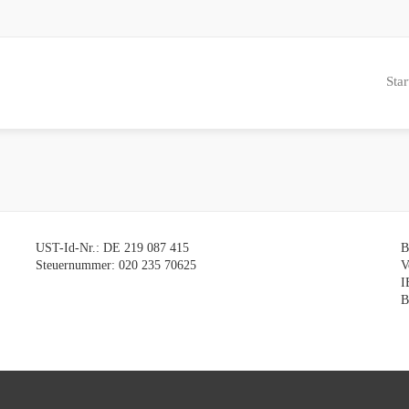
Star
UST-Id-Nr.: DE 219 087 415
B
Steuernummer: 020 235 70625
V
I
B