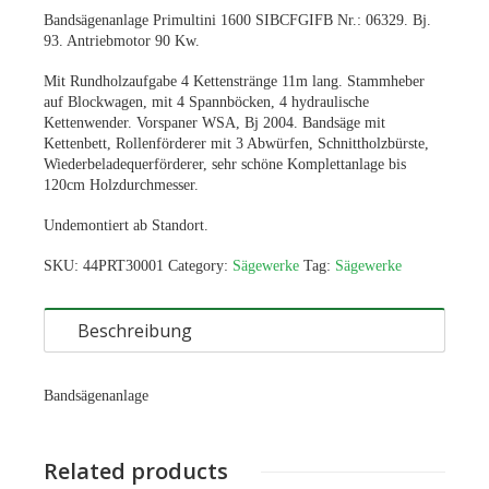
Bandsägenanlage Primultini 1600 SIBCFGIFB Nr.: 06329. Bj.
93. Antriebmotor 90 Kw.
Mit Rundholzaufgabe 4 Kettenstränge 11m lang. Stammheber
auf Blockwagen, mit 4 Spannböcken, 4 hydraulische
Kettenwender. Vorspaner WSA, Bj 2004. Bandsäge mit
Kettenbett, Rollenförderer mit 3 Abwürfen, Schnittholzbürste,
Wiederbeladequerförderer, sehr schöne Komplettanlage bis
120cm Holzdurchmesser.
Undemontiert ab Standort.
SKU:
44PRT30001
Category:
Sägewerke
Tag:
Sägewerke
Beschreibung
Bandsägenanlage
Related products