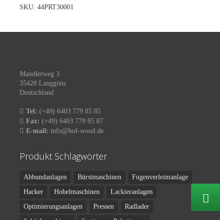
SKU:
44PRT30001
Mandlerweg 3
35428 Langgöns
Deutschland
Tel:
(+49) 6403 779 85 85
Fax:
(+49) 6403 779 85 87
E-mail:
info@hof-wood.de
Produkt Schlagwörter
Abbundanlagen
Bürstmaschinen
Fugenverleimanlage
Hacker
Hobelmaschinen
Lackieranlagen
Optimierungsanlagen
Pressen
Radlader