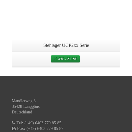
Stehlager UCP2xx Serie
19.49
€
–
20.69
€
Mandlerweg 3
35428 Langgöns
Deutschland
Tel:
(+49) 6403 779 85 85
Fax:
(+49) 6403 779 85 87