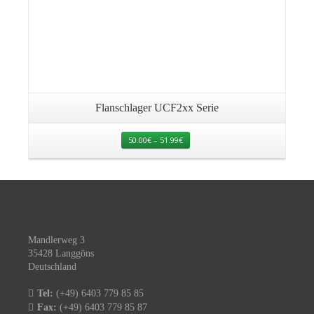
Flanschlager UCF2xx Serie
50.00
€
–
51.99
€
Mandlerweg 3
35428 Langgöns
Deutschland
Tel:
(+49) 6403 779 85 85
Fax:
(+49) 6403 779 85 87