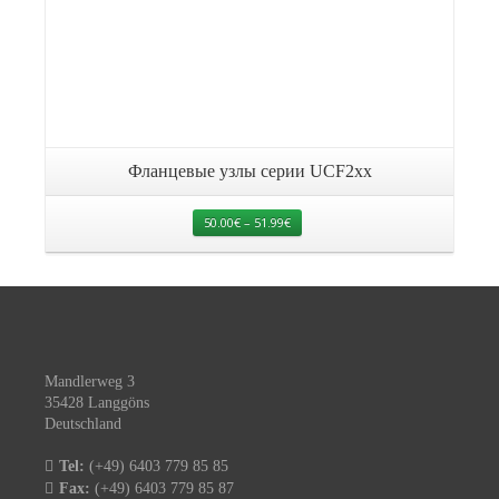
Фланцевые узлы серии UCF2xx
50.00
€
–
51.99
€
Mandlerweg 3
35428 Langgöns
Deutschland
Tel:
(+49) 6403 779 85 85
Fax:
(+49) 6403 779 85 87