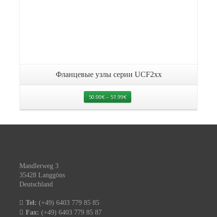
Фланцевые узлы серии UCF2xx
50.00
€
–
51.99
€
Mandlerweg 3
35428 Langgöns
Deutschland
Tel:
(+49) 6403 779 85 85
Fax:
(+49) 6403 779 85 87