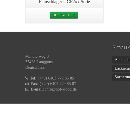
Flanschlager UCF2xx Serie
50.00
€
–
51.99
€
Produk
Mandlerweg 3
Abbunda
35428 Langgöns
Deutschland
Lackiera
Sortieru
Tel:
(+49) 6403 779 85 85
Fax:
(+49) 6403 779 85 87
E-mail:
info@hof-wood.de