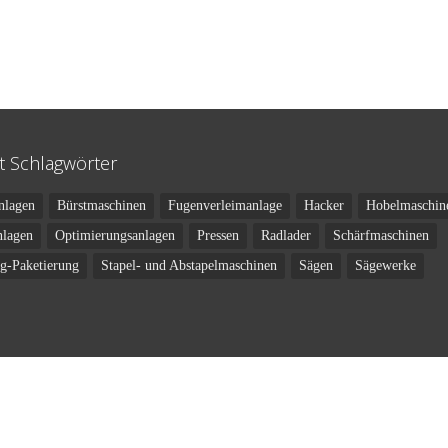
t Schlagwörter
nlagen
Bürstmaschinen
Fugenverleimanlage
Hacker
Hobelmaschin
nlagen
Optimierungsanlagen
Pressen
Radlader
Schärfmaschinen
ng-Paketierung
Stapel- und Abstapelmaschinen
Sägen
Sägewerke