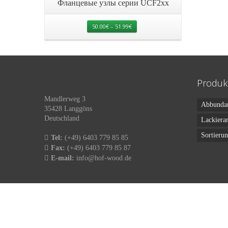
Фланцевые узлы серии UCF2xx
50.00
€
–
51.99
€
Produk
Mandlerweg 3
Abbunda
35428 Langgöns
Deutschland
Lackiera
Sortieru
Tel:
(+49) 6403 779 85 85
Fax:
(+49) 6403 779 85 87
E-mail:
info@hof-wood.de