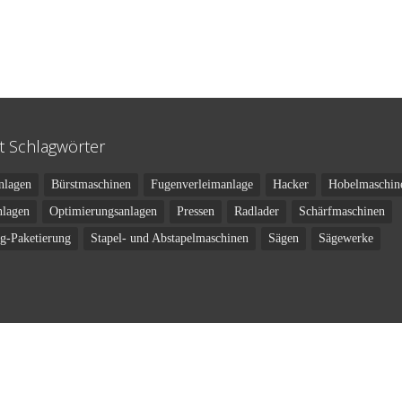
t Schlagwörter
nlagen
Bürstmaschinen
Fugenverleimanlage
Hacker
Hobelmaschin
nlagen
Optimierungsanlagen
Pressen
Radlader
Schärfmaschinen
ng-Paketierung
Stapel- und Abstapelmaschinen
Sägen
Sägewerke