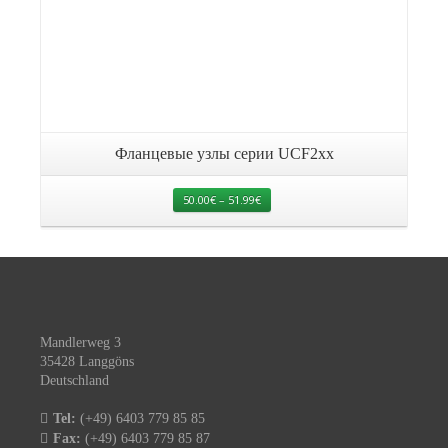
Фланцевые узлы серии UCF2xx
50.00
€
–
51.99
€
Mandlerweg 3
35428 Langgöns
Deutschland
Tel:
(+49) 6403 779 85 85
Fax:
(+49) 6403 779 85 87