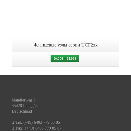
Фланцевые узлы серии UCF2xx
50.00
€
–
51.99
€
Mandlerweg 3
35428 Langgöns
Deutschland
Tel:
(+49) 6403 779 85 85
Fax:
(+49) 6403 779 85 87