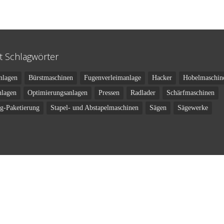
t Schlagwörter
nlagen
Bürstmaschinen
Fugenverleimanlage
Hacker
Hobelmaschin
nlagen
Optimierungsanlagen
Pressen
Radlader
Schärfmaschinen
ng-Paketierung
Stapel- und Abstapelmaschinen
Sägen
Sägewerke