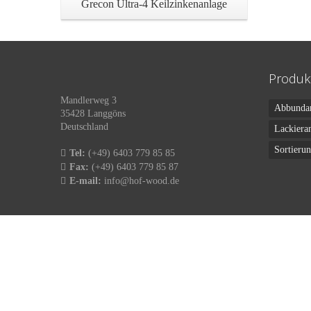
Grecon Ultra-4 Keilzinkenanlage
Produk
Mandlerweg 3
Abbunda
35428 Langgöns
Deutschland
Lackiera
Sortieru
Tel:
(+49) 6403 779 85 85
Fax:
(+49) 6403 779 85 87
E-mail:
info@hof-wood.de