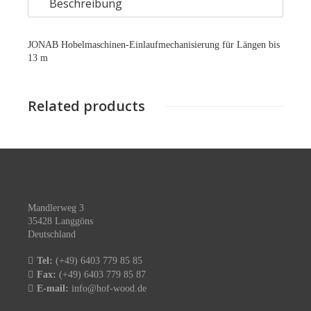
Beschreibung
JONAB Hobelmaschinen-Einlaufmechanisierung für Längen bis
13 m
Related products
Mandlerweg 3
35428 Langgöns
Deutschland
Tel:
(+49) 6403 779 85 85
Fax:
(+49) 6403 779 85 87
E-mail:
info@hof-wood.de