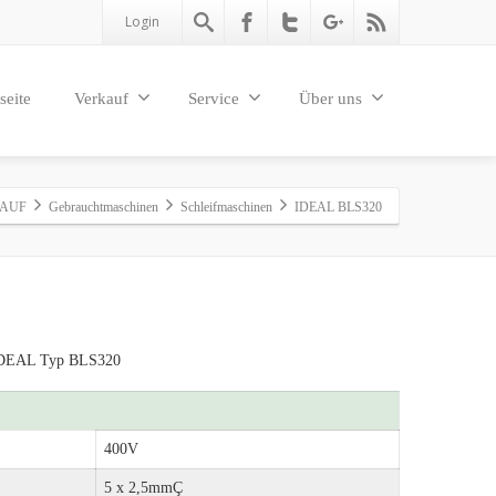
Login
seite
Verkauf
Service
Über uns
AUF
Gebrauchtmaschinen
Schleifmaschinen
IDEAL BLS320
 IDEAL Typ BLS320
400V
5 x 2,5mmÇ