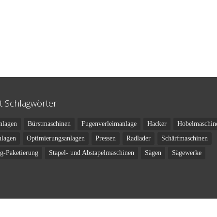
t Schlagwörter
nlagen
Bürstmaschinen
Fugenverleimanlage
Hacker
Hobelmaschin
nlagen
Optimierungsanlagen
Pressen
Radlader
Schärfmaschinen
ng-Paketierung
Stapel- und Abstapelmaschinen
Sägen
Sägewerke