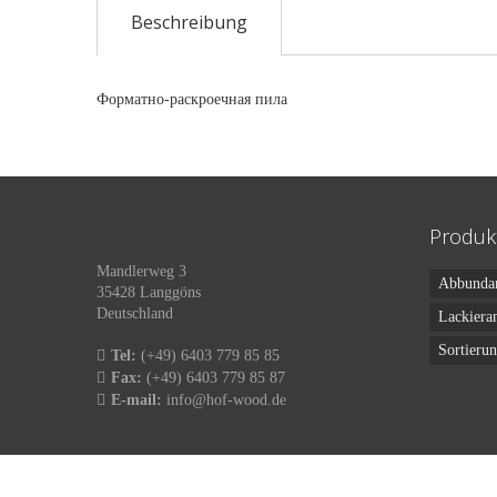
Beschreibung
Форматно-раскроечная пила
Produk
Mandlerweg 3
Abbunda
35428 Langgöns
Deutschland
Lackiera
Sortieru
Tel:
(+49) 6403 779 85 85
Fax:
(+49) 6403 779 85 87
E-mail:
info@hof-wood.de