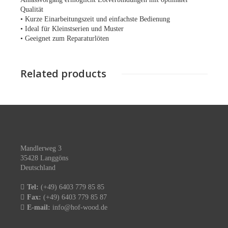
Qualität
• Kurze Einarbeitungszeit und einfachste Bedienung
• Ideal für Kleinstserien und Muster
• Geeignet zum Reparaturlöten
Related products
Mandlerweg 3
35428 Langgöns
Deutschland
Tel:
(+49) 6403 779 85 85
Fax:
(+49) 6403 779 85 87
E-mail:
info@hof-wood.de