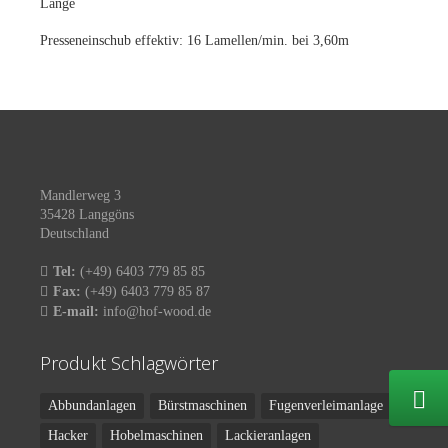
Länge
Presseneinschub effektiv: 16 Lamellen/min. bei 3,60m
Mandlerweg 3
35428 Langgöns
Deutschland
Tel:
(+49) 6403 779 85 85
Fax:
(+49) 6403 779 85 87
E-mail:
info@hof-wood.de
Produkt Schlagwörter
Abbundanlagen
Bürstmaschinen
Fugenverleimanlage
Hacker
Hobelmaschinen
Lackieranlagen