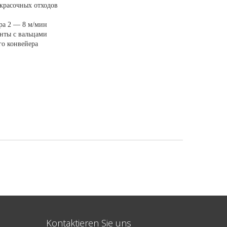
окрасочных отходов
ера 2 — 8 м/мин
нты с вальцами
го конвейера
Kontaktieren Sie uns