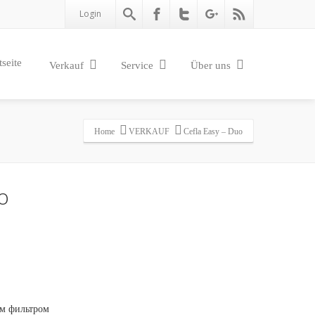
Login
tseite
Verkauf
Service
Über uns
Home
VERKAUF
Cefla Easy – Duo
o
ым фильтром