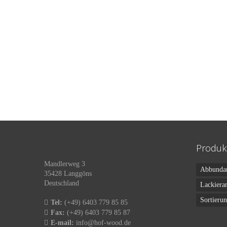
Produk
Mandlerweg 3
Abbunda
35428 Langgöns
Deutschland
Lackiera
Sortieru
Tel:
(+49) 6403 779 85 85
Fax:
(+49) 6403 779 85 87
E-mail:
info@hof-wood.de