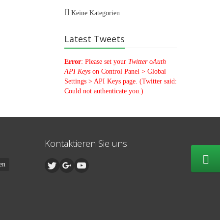
Keine Kategorien
Latest Tweets
Error
: Please set your
Twitter oAuth
API Keys
on Control Panel > Global
Settings > API Keys page. (Twitter said:
Could not authenticate you.)
Kontaktieren Sie uns
en