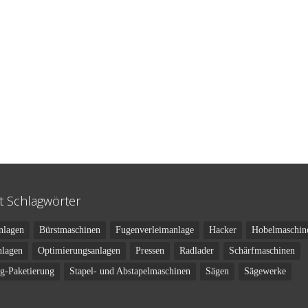
t Schlagwörter
nlagen
Bürstmaschinen
Fugenverleimanlage
Hacker
Hobelmaschin
nlagen
Optimierungsanlagen
Pressen
Radlader
Schärfmaschinen
ng-Paketierung
Stapel- und Abstapelmaschinen
Sägen
Sägewerke